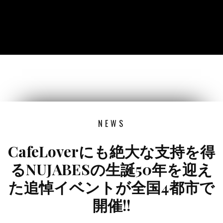
NEWS
CafeLoverにも絶大な支持を得
るNUJABESの生誕50年を迎え
た追悼イベントが全国4都市で
開催!!