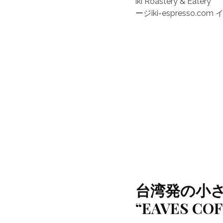
iki Roastery & 
ージiki-espresso.c
台湾発の小さ
“EAVES C