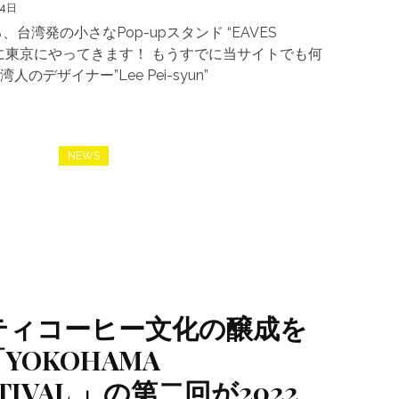
14日
台湾発の小さなPop-upスタンド “EAVES
年ぶりに東京にやってきます！ もうすでに当サイトでも何
デザイナー”Lee Pei-syun”
NEWS
ティコーヒー文化の醸成を
YOKOHAMA
STIVAL 」の第二回が2022