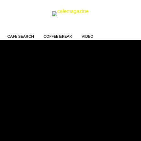
OLD KISSA STA
BY SUNDAY
CAFE SEARCH
COFFEE BREAK
VIDEO
三宿で人気のコーヒースタンドが、今度はOLD喫茶として2023
に同じ世田谷エリアの池尻にOPEN。 三宿のたった１.５坪の
ンドにて、片手に一杯のコーヒーやドリンクがある事で、自然
なコミュ