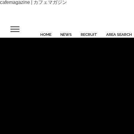
cafemagazine | カフェマガジン
ASA COFFEE
HOME
NEWS
RECRUIT
AREA SEARCH
ルの近くの路地に2018年8月24日にOPEN
FEE（スケマサコーヒー）」。 オーナーの木村さ
ったらケーキ屋さんになると決めていたそう
で、